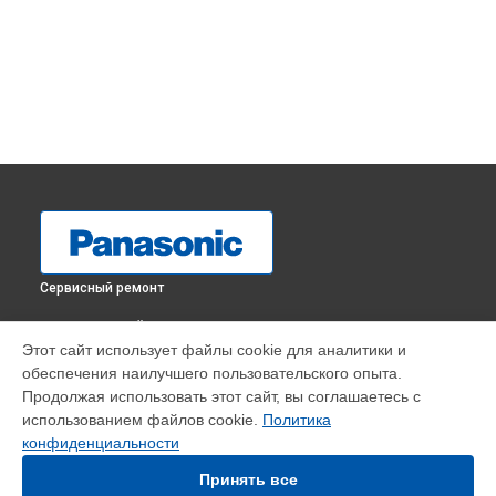
Сервисный ремонт
ВЫБЕРИ СВОЙ ГОРОД
Этот сайт использует файлы cookie для аналитики и
Чистка матрицы фотоаппарата DMC-LX15 Panasonic в
обеспечения наилучшего пользовательского опыта.
Краснодаре
Продолжая использовать этот сайт, вы соглашаетесь с
Чистка матрицы фотоаппарата DMC-LX15 Panasonic в
использованием файлов cookie.
Политика
Ростове-на-Дону
конфиденциальности
Чистка матрицы фотоаппарата DMC-LX15 Panasonic в
Нижнем Новгороде
Принять все