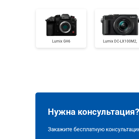
Замена затвора
Замена CCD/CMOS матрицы
Lumix GH6
Lumix DC-LX100M2,
Ремонт материнской платы
Чистка матрицы
Нужна консультация
Закажите бесплатную консультацию