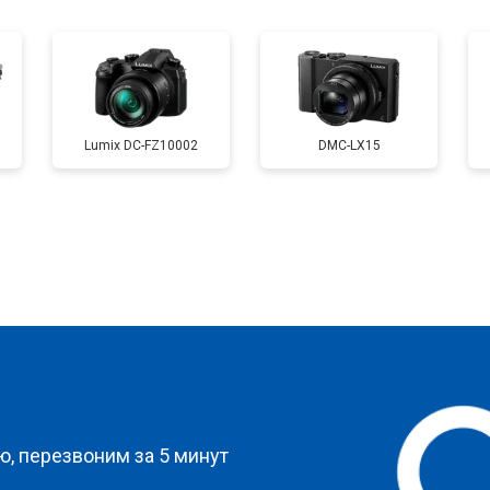
от 50 мин
о
от 120 мин
о
Lumix DC-FZ10002
DMC-LX15
от 60 мин
о
от 90 мин
о
?
, перезвоним за 5 минут