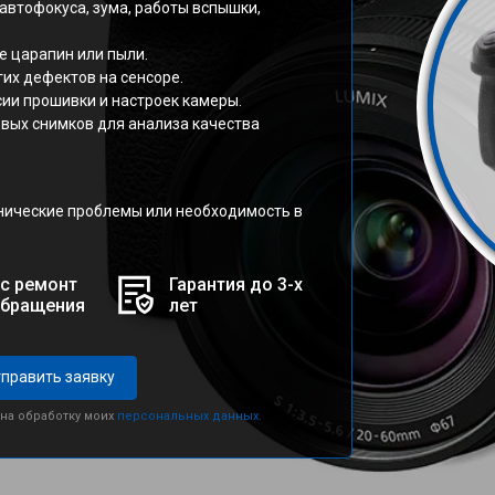
автофокуса, зума, работы вспышки,
е царапин или пыли.
гих дефектов на сенсоре.
ии прошивки и настроек камеры.
овых снимков для анализа качества
нические проблемы или необходимость в
с ремонт
Гарантия до 3-х
обращения
лет
править заявку
 на обработку моих
персональных данных.