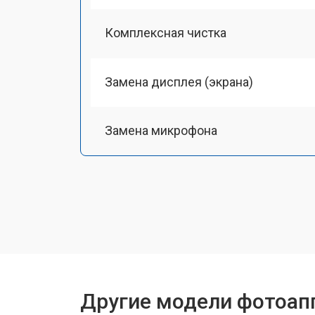
Комплексная чистка
Замена дисплея (экрана)
Замена микрофона
Замена кнопки включения
Замена байонета
Замена платы отсека карты памяти
Другие модели фотоапп