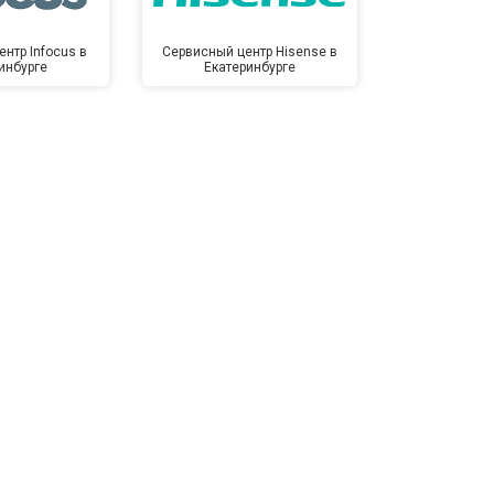
нтр Infocus в
Сервисный центр Hisense в
Сервисный ц
инбурге
Екатеринбурге
Екате