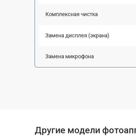
Комплексная чистка
Замена дисплея (экрана)
Замена микрофона
Замена кнопки включения
Замена байонета
Замена платы отсека карты памяти
Другие модели фотоапп