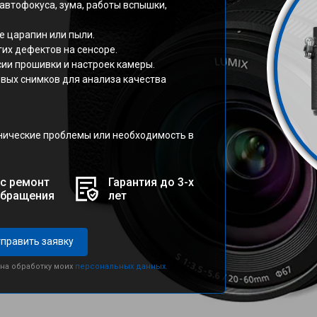
автофокуса, зума, работы вспышки,
е царапин или пыли.
гих дефектов на сенсоре.
ии прошивки и настроек камеры.
овых снимков для анализа качества
нические проблемы или необходимость в
с ремонт
Гарантия до 3-х
обращения
лет
править заявку
 на обработку моих
персональных данных.