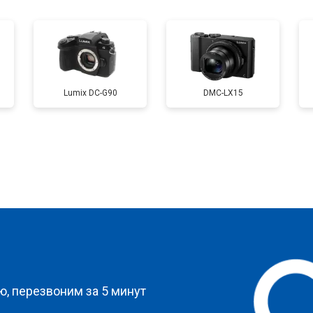
от 50 мин
о
от 120 мин
о
Lumix DC-G90
DMC-LX15
от 60 мин
о
от 90 мин
о
?
, перезвоним за 5 минут