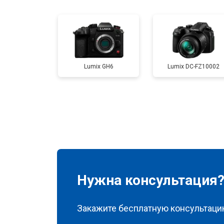
Замена затвора
Замена CCD/CMOS матрицы
Lumix GH6
Lumix DC-FZ10002
Ремонт материнской платы
Чистка матрицы
Нужна консультация
Закажите бесплатную консультацию