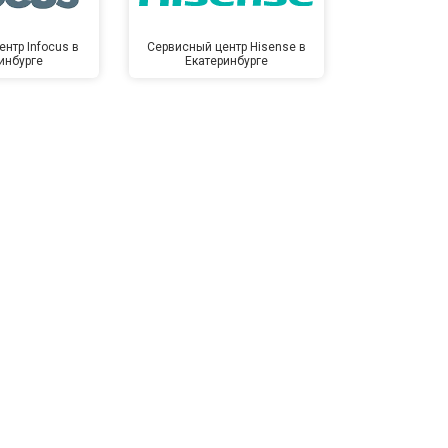
нтр Infocus в
Сервисный центр Hisense в
Сервисный ц
инбурге
Екатеринбурге
Екате