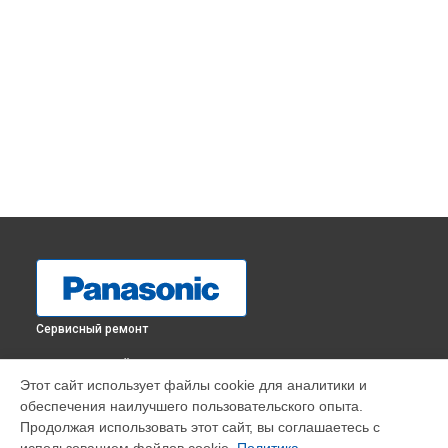
Сервисный ремонт
ВЫБЕРИ СВОЙ ГОРОД
Этот сайт использует файлы cookie для аналитики и
Замена платы отсека карты памяти фотоаппарата Lumix
обеспечения наилучшего пользовательского опыта.
DMC-LS60 Panasonic в
Краснодаре
Продолжая использовать этот сайт, вы соглашаетесь с
Замена платы отсека карты памяти фотоаппарата Lumix