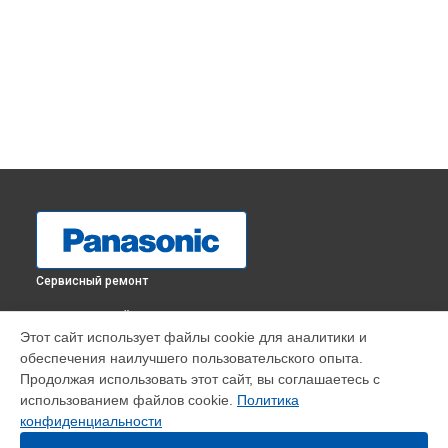
Сервисный ремонт
ВЫБЕРИ СВОЙ ГОРОД
Этот сайт использует файлы cookie для аналитики и
Замена диска управления фотоаппарата Lumix GH6
обеспечения наилучшего пользовательского опыта.
Panasonic в
Краснодаре
Продолжая использовать этот сайт, вы соглашаетесь с
Замена диска управления фотоаппарата Lumix GH6
использованием файлов cookie.
Политика
Panasonic в
Ростове-на-Дону
конфиденциальности
Замена диска управления фотоаппарата Lumix GH6