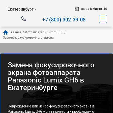
Екатеринбург
улица 8 Марта, 46
▼
+7 (800) 302-39-08
Главная
/
Фотоаппарат
/
Lumix GH6 
/
Замена фокусировочного экрана
Замена фокусировочного
экрана фотоаппарата
Panasonic Lumix GH6 в
Екатеринбурге
Повреждение или износ фокусировочного экрана в
Panasonic Lumix GH6 могут привести к проблемам с