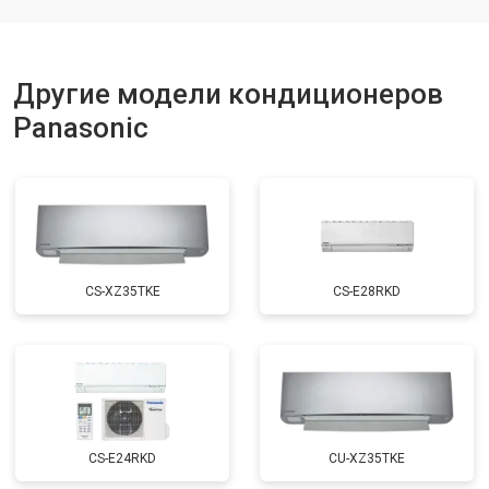
Другие модели кондиционеров
Panasonic
CS-XZ35TKE
CS-E28RKD
CS-E24RKD
CU-XZ35TKE