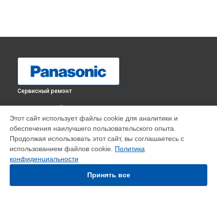
Сервисный ремонт
ВЫБЕРИ СВОЙ ГОРОД
Этот сайт использует файлы cookie для аналитики и
Диагностика кондиционера CS-XE9EKE Panasonic в
обеспечения наилучшего пользовательского опыта.
Краснодаре
Продолжая использовать этот сайт, вы соглашаетесь с
Диагностика кондиционера CS-XE9EKE Panasonic в
использованием файлов cookie.
Политика
Ростове-на-Дону
конфиденциальности
Диагностика кондиционера CS-XE9EKE Panasonic в
Нижнем
Новгороде
Принять все
Диагностика кондиционера CS-XE9EKE Panasonic в
Новосибирске
Диагностика кондиционера CS-XE9EKE Panasonic в
Челябинске