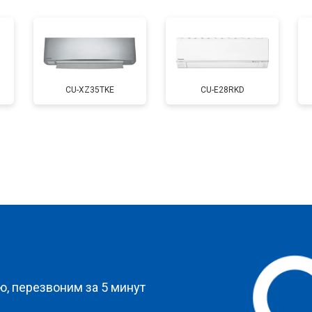
CU-XZ35TKE
CU-E28RKD
?
, перезвоним за 5 минут