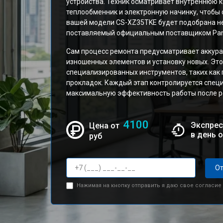
устройства. Техник осматривает внутреннюю к
теплообменник и электронную начинку, чтобы
вашей модели CS-XZ35TKE будет подобрана не
поставляемый официальным поставщиком Pan
Сам процесс ремонта предусматривает аккура
изношенных элементов и установку новых. Это
специализированных инструментов, таких как 
прокладок. Каждый этап контролируется спец
максимальную эффективность работы после р
4100
Экспрес
Цена от
в день 
руб
От
Нажимая на кнопку отправить я даю свое согласие