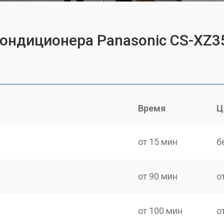
кондиционера Panasonic CS-XZ
Время
Ц
от 15 мин
б
от 90 мин
о
от 100 мин
о