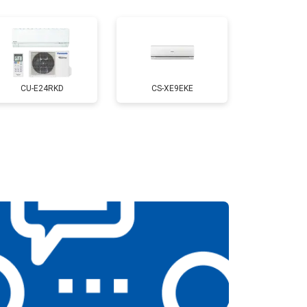
CU-E24RKD
CS-XE9EKE