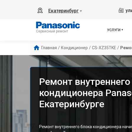
ул
Екатеринбург
▼
УСЛУГИ
Сервисный ремонт
Главная
/
Кондиционер
/
CS-XZ35TKE
/
Ремон
Ремонт внутреннего
кондиционера Panas
Екатеринбурге
Ремонт внутреннего блока кондиционера начи