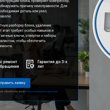
онструкцию блока, проверяет компрессор,
 обнаружить причину неисправности. Для
обходимая деталь или узел,
asonic.
тную разборку блока, удаление
т этап требует особых навыков и
гаечные ключи, отвёртки и наборы
иалистом, чтобы обеспечить
емонта.
с ремонт
Гарантия до 3-х
обращения
лет
править заявку
 на обработку моих
персональных данных.