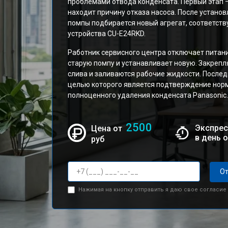
проблемами отвода конденсата. Первый этап —
находит причину отказа насоса. После устан
помпы подбирается новый агрегат, соответст
устройства CU-E24RKD.
Работник сервисного центра отключает питан
старую помпу и устанавливает новую. Закрепл
слива и заливаются рабочие жидкости. Послед
целью которого является подтверждение нор
полноценного удаления конденсата Panasonic.
2500
Экспрес
Цена от
в день 
руб
От
Нажимая на кнопку отправить я даю свое согласие