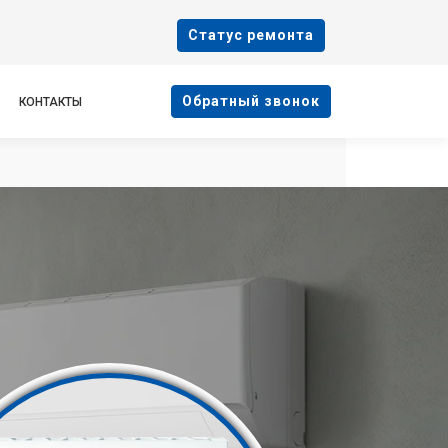
Cтатус ремонта
Oбратный звонок
КОНТАКТЫ