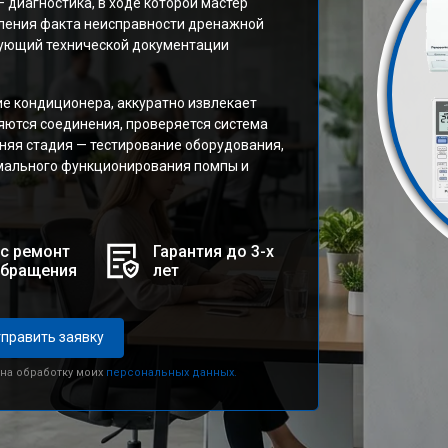
 диагностика, в ходе которой мастер
овления факта неисправности дренажной
вующий технической документации
ие кондиционера, аккуратно извлекает
яются соединения, проверяется система
няя стадия — тестирование оборудования,
мального функционирования помпы и
с ремонт
Гарантия до 3-х
обращения
лет
править заявку
 на обработку моих
персональных данных.