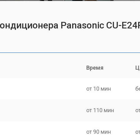
кондиционера Panasonic CU-E2
Время
Ц
от 10 мин
б
от 110 мин
о
от 90 мин
о