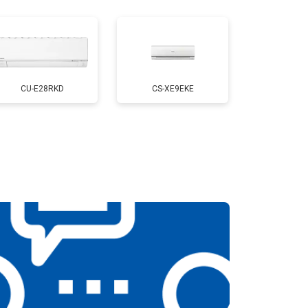
CU-E28RKD
CS-XE9EKE