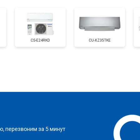
CS-E24RKD
CU-XZ35TKE
?
, перезвоним за 5 минут