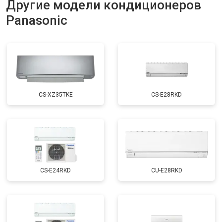
Другие модели кондиционеров
Panasonic
CS-XZ35TKE
CS-E28RKD
CS-E24RKD
CU-E28RKD