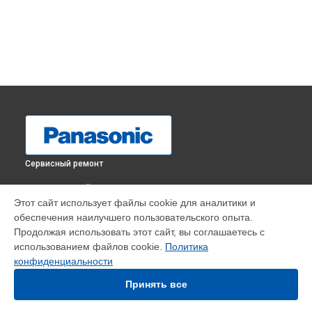
Сервисный ремонт
ВЫБЕРИ СВОЙ ГОРОД
Этот сайт использует файлы cookie для аналитики и
Ремонт механических неисправностей массажного кресла
обеспечения наилучшего пользовательского опыта.
EP-30002 Panasonic в
Краснодаре
Продолжая использовать этот сайт, вы соглашаетесь с
Ремонт механических неисправностей массажного кресла
использованием файлов cookie.
Политика
EP-30002 Panasonic в
Ростове-на-Дону
конфиденциальности
Ремонт механических неисправностей массажного кресла
EP-30002 Panasonic в
Нижнем Новгороде
Принять все
Ремонт механических неисправностей массажного кресла
EP-30002 Panasonic в
Новосибирске