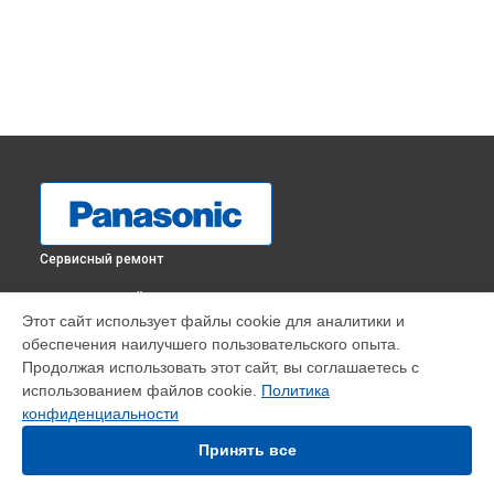
Сервисный ремонт
ВЫБЕРИ СВОЙ ГОРОД
Этот сайт использует файлы cookie для аналитики и
Ремонт механических неисправностей массажного кресла
обеспечения наилучшего пользовательского опыта.
EP-MA70 Panasonic в
Краснодаре
Продолжая использовать этот сайт, вы соглашаетесь с
Ремонт механических неисправностей массажного кресла
использованием файлов cookie.
Политика
EP-MA70 Panasonic в
Ростове-на-Дону
конфиденциальности
Ремонт механических неисправностей массажного кресла
EP-MA70 Panasonic в
Нижнем Новгороде
Принять все
Ремонт механических неисправностей массажного кресла
EP-MA70 Panasonic в
Новосибирске