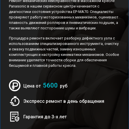
Ремонт механических неисправностей в массажном кресле
Panasonic в нашем сервисном центре начинается с
диагностики состояния устройства EP-MA70. Специалисты
проверяют работу моторизованных механизмов, оценивают
плавность движений роллеров и пневматических подушек, а
также выявляют посторонние шумы и вибрации.
Процедура ремонта включает разборку дефектного узла с
использованием специализированного инструмента, очистку
и смазку подвижных частей, замену изношенных
комплектующих и настройку кинематики механизмов. Особое
внимание уделяется точности сборки для обеспечения
бесшумной и плавной работы кресла.
5600
Цена от
руб
Экспресс ремонт в день обращения
Гарантия до 3-х лет