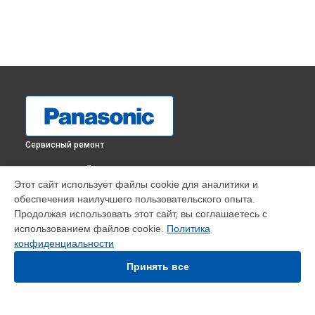
Сервисный ремонт
ВЫБЕРИ СВОЙ ГОРОД
Этот сайт использует файлы cookie для аналитики и
Ремонт пневмокамеры массажного кресла EP-MA70
обеспечения наилучшего пользовательского опыта.
Panasonic в
Краснодаре
Продолжая использовать этот сайт, вы соглашаетесь с
Ремонт пневмокамеры массажного кресла EP-MA70
использованием файлов cookie.
Политика
Panasonic в
Ростове-на-Дону
конфиденциальности
Ремонт пневмокамеры массажного кресла EP-MA70
Panasonic в
Нижнем Новгороде
Принять все
Ремонт пневмокамеры массажного кресла EP-MA70
Panasonic в
Новосибирске
Ремонт пневмокамеры массажного кресла EP-MA70