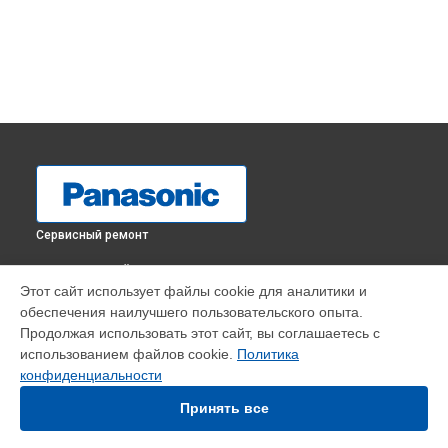
Сервисный ремонт
ВЫБЕРИ СВОЙ ГОРОД
Этот сайт использует файлы cookie для аналитики и
Ремонт сканера купюроприемника массажного кресла EP-
обеспечения наилучшего пользовательского опыта.
MA70 Panasonic в
Краснодаре
Продолжая использовать этот сайт, вы соглашаетесь с
Ремонт сканера купюроприемника массажного кресла EP-
использованием файлов cookie.
Политика
MA70 Panasonic в
Ростове-на-Дону
конфиденциальности
Ремонт сканера купюроприемника массажного кресла EP-
MA70 Panasonic в
Нижнем Новгороде
Принять все
Ремонт сканера купюроприемника массажного кресла EP-
MA70 Panasonic в
Новосибирске