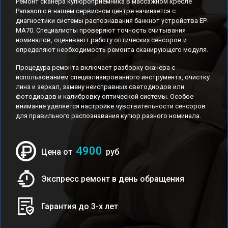
Ремонт сканера купюроприемника в массажном кресле
Panasonic в нашем сервисном центре начинается с
диагностики системы распознавания банкнот устройства EP-
MA70. Специалисты проверяют точность считывания
номиналов, оценивают работу оптических сенсоров и
определяют необходимость ремонта сканирующего модуля.
Процедура ремонта включает разборку сканера с
использованием специализированного инструмента, очистку
линз и зеркал, замену неисправных светодиодов или
фотодиодов и калибровку оптической системы. Особое
внимание уделяется настройке чувствительности сенсоров
для правильного распознавания купюр разного номинала.
4900
Цена от
руб
Экспресс ремонт в день обращения
Гарантия до 3-х лет