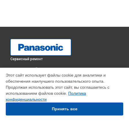
Сервисный ремонт
ВЫБЕРИ СВОЙ ГОРОД
Этот сайт использует файлы cookie для аналитики и
Ремонт пульта управления массажного кресла EP MA73
обеспечения наилучшего пользовательского опыта.
Panasonic в
Краснодаре
Продолжая использовать этот сайт, вы соглашаетесь с
Ремонт пульта управления массажного кресла EP MA73
использованием файлов cookie.
Политика
Panasonic в
Ростове-на-Дону
конфиденциальности
Ремонт пульта управления массажного кресла EP MA73
Panasonic в
Нижнем Новгороде
Принять все
Ремонт пульта управления массажного кресла EP MA73
Panasonic в
Новосибирске
Ремонт пульта управления массажного кресла EP MA73