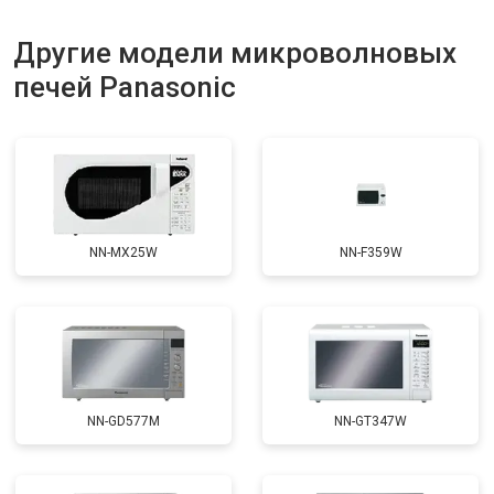
Другие модели микроволновых
печей Panasonic
NN-MX25W
NN-F359W
NN-GD577M
NN-GT347W