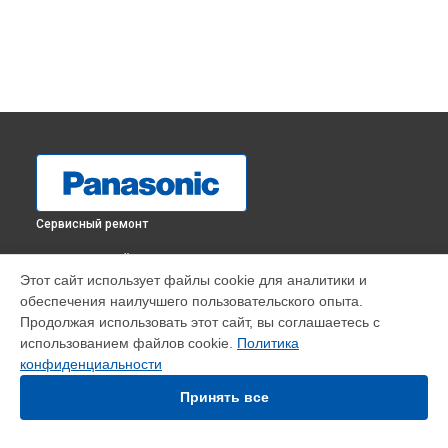
Сервисный ремонт
ВЫБЕРИ СВОЙ ГОРОД
Этот сайт использует файлы cookie для аналитики и
Ремонт микроволновой печи NN-GD361M Panasonic в
обеспечения наилучшего пользовательского опыта.
Краснодаре
Продолжая использовать этот сайт, вы соглашаетесь с
Ремонт микроволновой печи NN-GD361M Panasonic в
использованием файлов cookie.
Политика
Ростове-на-Дону
конфиденциальности
Ремонт микроволновой печи NN-GD361M Panasonic в
Нижнем Новгороде
Принять все
Ремонт микроволновой печи NN-GD361M Panasonic в
Новосибирске