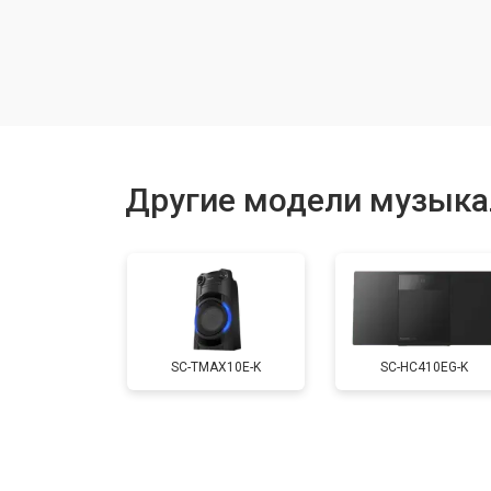
Замена лазерной головки
Комплексная чистка
Замена мотора привода
Другие модели музыка
Ремонт материнской платы
Замена кнопок
SC-TMAX10E-K
SC-HC410EG-K