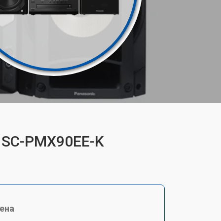
c SC-PMX90EE-K
ена