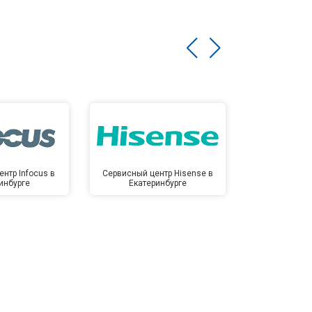
нтр Infocus в
Сервисный центр Hisense в
Сервисный ц
инбурге
Екатеринбурге
Екате