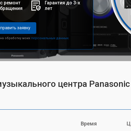
с ремонт
Гарантия до 3-х
обращения
лет
править заявку
 на обработку моих
персональных данных.
музыкального центра Panasoni
Время
Ц