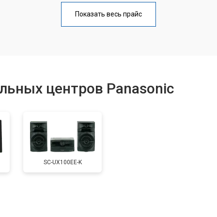
от 40 мин
о
Показать весь прайс
от 60 мин
о
от 40 мин
о
льных центров Panasonic
от 60 мин
о
от 60 мин
о
SC-UX100EE-K