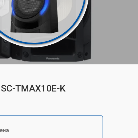
c SC-TMAX10E-K
ена