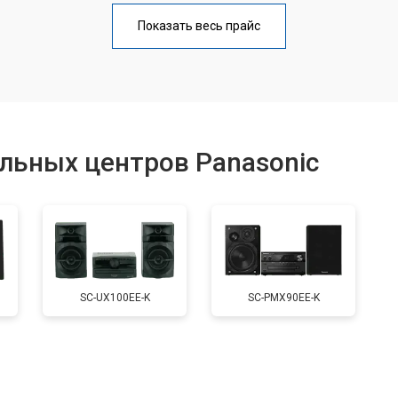
от 40 мин
о
Показать весь прайс
от 60 мин
о
от 40 мин
о
льных центров Panasonic
от 60 мин
о
от 40 мин
о
SC-UX100EE-K
SC-PMX90EE-K