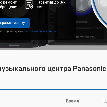
с ремонт
Гарантия до 3-х
обращения
лет
править заявку
 на обработку моих
персональных данных.
музыкального центра Panasoni
Время
Ц