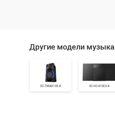
Замена лазерной головки
Комплексная чистка
Замена мотора привода
Другие модели музыка
Ремонт материнской платы
Ремонт блока питания
SC-TMAX10E-K
SC-HC410EG-K