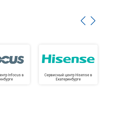
нтр Infocus в
Сервисный центр Hisense в
Сервисный ц
инбурге
Екатеринбурге
Екате