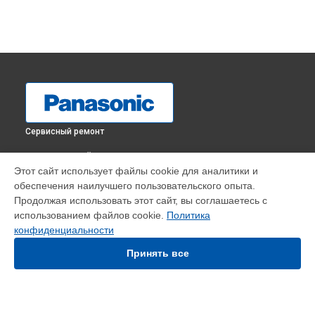
Сервисный ремонт
ВЫБЕРИ СВОЙ ГОРОД
Этот сайт использует файлы cookie для аналитики и
Замена шнура питания парогенератора NI-GT200ATW
обеспечения наилучшего пользовательского опыта.
Panasonic в
Краснодаре
Продолжая использовать этот сайт, вы соглашаетесь с
Замена шнура питания парогенератора NI-GT200ATW
использованием файлов cookie.
Политика
Panasonic в
Ростове-на-Дону
конфиденциальности
Замена шнура питания парогенератора NI-GT200ATW
Panasonic в
Нижнем Новгороде
Принять все
Замена шнура питания парогенератора NI-GT200ATW
Panasonic в
Новосибирске
Замена шнура питания парогенератора NI-GT200ATW
Panasonic в
Челябинске