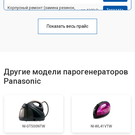
Корпусный ремонт (замена резинок,
от 4100 ₽
Заказать
креплений, кнопок)
Профилактическая чистка
от 4700 ₽
Заказать
Показать весь прайс
Замена клапана давления
от 5850 ₽
Заказать
Другие модели парогенераторов
Panasonic
NI-GT500NTW
NI-WL41VTW