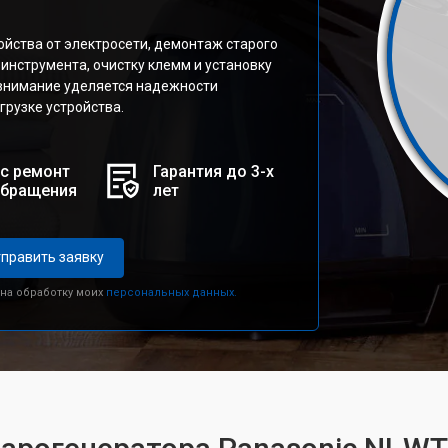
йства от электросети, демонтаж старого
инструмента, очистку клемм и установку
 внимание уделяется надежности
грузке устройства.
с ремонт
Гарантия до 3-х
обращения
лет
править заявку
 на обработку моих
персональных данных.