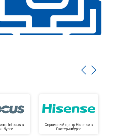
нтр Infocus в
Сервисный центр Hisense в
Сервисный ц
инбурге
Екатеринбурге
Екате