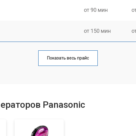
от 90 мин
о
от 150 мин
о
от 70 мин
о
Показать весь прайс
от 110 мин
о
от 80 мин
о
ераторов Panasonic
ры
от 150 мин
о
от 110 мин
о