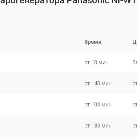
парогенератора Panasonic NI-W
Время
Ц
от 10 мин
б
от 140 мин
о
от 100 мин
о
от 130 мин
о