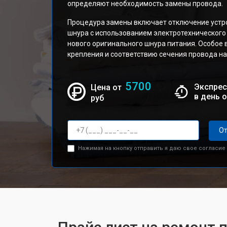
определяют необходимость замены провода.
Процедура замены включает отключение устро
шнура с использованием электротехнического 
нового оригинального шнура питания. Особое
крепления и соответствию сечения провода на
5700
Экспрес
Цена от
в день 
руб
От
Нажимая на кнопку отправить я даю свое согласие