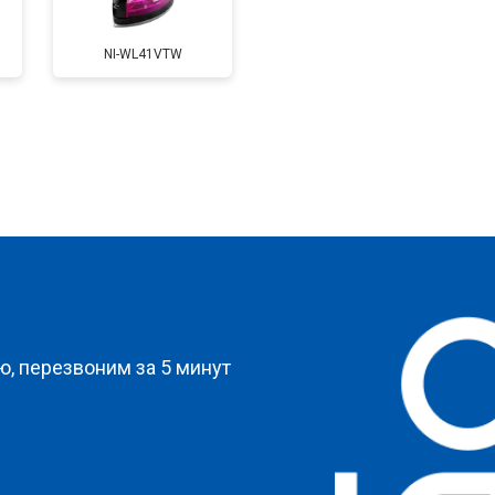
NI-WL41VTW
 креплений, кнопок)
от 70 мин
о
от 120 мин
о
от 90 мин
о
?
, перезвоним за 5 минут