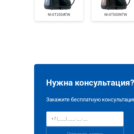
NI-GT200ATW
NI-GT500NTW
Корпусный ремонт (замена резинок,
Профилактическая чистка
Замена клапана давления
Нужна консультация
Закажите бесплатную консультацию
Отправить заявку