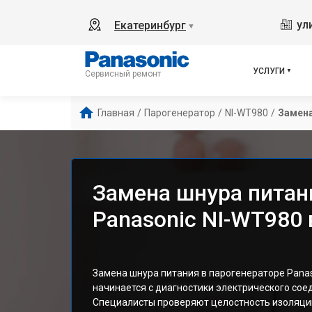
ул
Екатеринбург
▼
УСЛУГИ
Сервисный ремонт
Главная
/
Парогенератор
/
NI-WT980
/
Замена
Замена шнура питан
Panasonic NI-WT980 
Замена шнура питания в парогенераторе Pana
начинается с диагностики электрического сое
Специалисты проверяют целостность изоляции