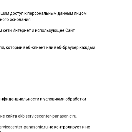
ившим доступ к персональным данным лицом
ного основания.
ом сети Интернет и использующее Сайт
ля
, который веб-клиент или веб-браузер каждый
конфиденциальности и условиями обработки
ие сайта
ekb.servicecenter-panasonic.ru
.
ervicecenter-panasonic.ru
не контролирует и не