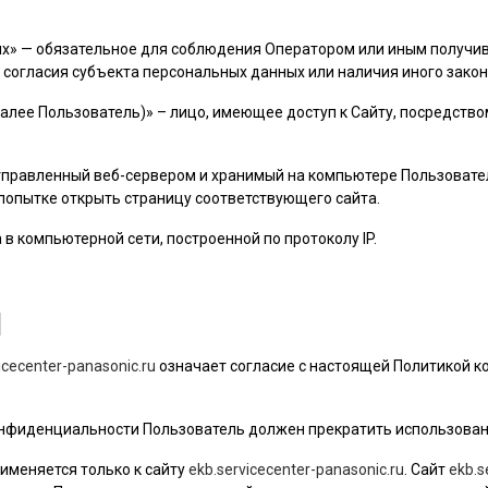
ых» — обязательное для соблюдения Оператором или иным получ
 согласия субъекта персональных данных или наличия иного закон
далее
Пользователь
)» – лицо, имеющее доступ к Сайту, посредств
 отправленный веб-сервером и хранимый на компьютере
Пользовате
 попытке открыть страницу соответствующего сайта.
а в компьютерной сети, построенной по протоколу IP.
Я
icecenter-panasonic.ru
означает согласие с настоящей Политикой 
 конфиденциальности
Пользователь
должен прекратить использован
именяется только к сайту
ekb.servicecenter-panasonic.ru
. Сайт
ekb.s