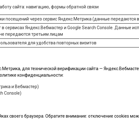
боту сайта: навигацию, формы обратной связи
ики посещений через сервис
Яндекс.Метрика
(данные передаются в
 в сервисах
Яндекс.Вебмастер
и
Google Search Console
. Данные ис
 не передаются третьим лицам
ользователя для удобства повторных визитов
.Метрика, для технической верификации сайта — Яндекс.Вебмастер 
 политике конфиденциальности:
рика и Вебмастер)
h Console)
йках своего браузера. Обратите внимание: отключение cookies мо