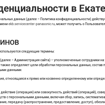
денциальности в Екат
альных данных (далее – Политика конфиденциальности) действу
имени
ekb.servicecenter-panasonic.ru
, может получить о Пользовате
МИНОВ
 используются следующие термины:
 (далее –
Администрация сайта
) – уполномоченные сотрудники на 
 также определяет цели обработки персональных данных, состав
ными данными.
ия, относящаяся к прямо или косвенно определенному или опред
е действие (операция) или совокупность действий (операций), со
ств с персональными данными, включая сбор, запись, систематиза
ание, передачу (распространение, предоставление, доступ), обез