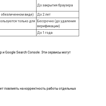
До закрытия браузера
 обезличенном виде)
До 2 лет
пользуются только для
Бессрочно (до удаления
верификации)
До 1 года
и Google Search Console. Эти сервисы могут
жет повлиять на корректность работы отдельных