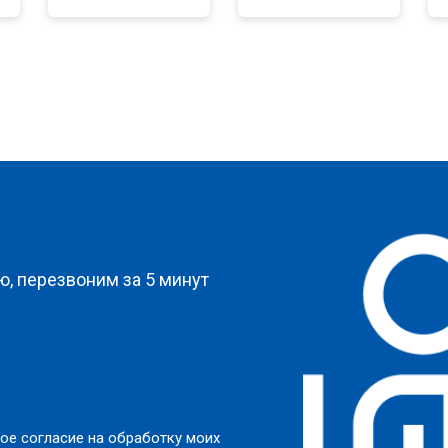
от 100 мин
о
от 80 мин
о
от 90 мин
о
?
от 70 мин
о
, перезвоним за 5 минут
от 70 мин
о
и
от 130 мин
о
ое согласие на обработку моих