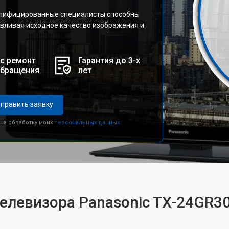
алифицированные специалисты способны
вливая исходное качество изображения и
с ремонт
Гарантия до 3-х
обращения
лет
править заявку
 на обработку моих
персональных данных.
телевизора Panasonic TX-24GR3