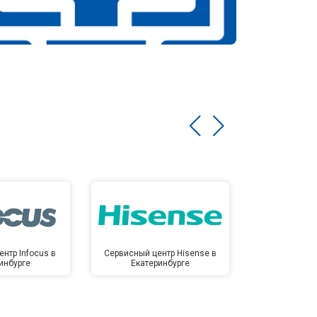
нтр Infocus в
Сервисный центр Hisense в
Сервисный ц
инбурге
Екатеринбурге
Екате