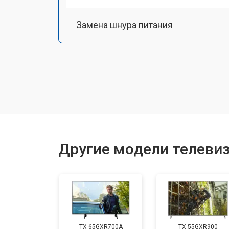
Замена шнура питания
Замена разъема питания
Замена шлейфа матрицы
Замена аудиоразъема
Другие модели телевиз
Замена USB порта
Замена HDMI порта
TX-65GXR700A
TX-55GXR900