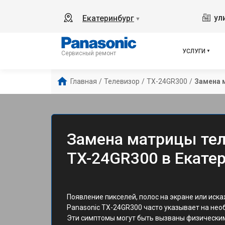
ул
Екатеринбург
▼
УСЛУГИ
Сервисный ремонт
Главная
/
Телевизор
/
TX-24GR300
/
Замена 
Замена матрицы тел
TX-24GR300 в Екате
Появление пикселей, полос на экране или иск
Panasonic TX-24GR300 часто указывает на не
Эти симптомы могут быть вызваны физически