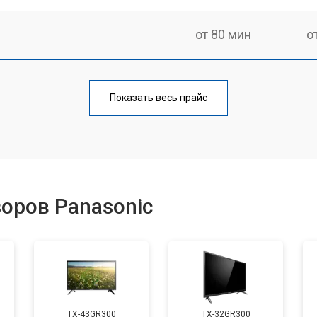
от 80 мин
о
от 60 мин
о
Показать весь прайс
от 110 мин
о
от 50 мин
о
оров Panasonic
от 70 мин
о
от 60 мин
о
TX-43GR300
TX-32GR300