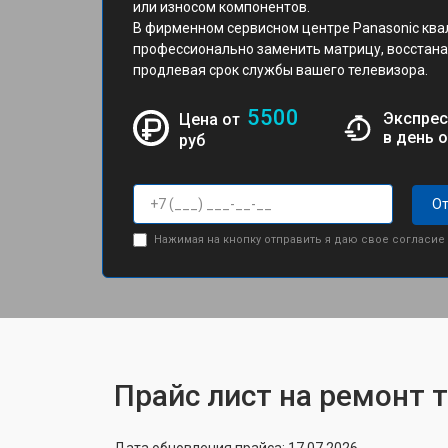
или износом компонентов.
В фирменном сервисном центре Panasonic кв
профессионально заменить матрицу, восстана
продлевая срок службы вашего телевизора.
5500
Экспрес
Цена от
в день 
руб
От
Нажимая на кнопку отправить я даю свое согласие
Прайс лист на ремонт 
Дата обновления прайса: 17.07.2026