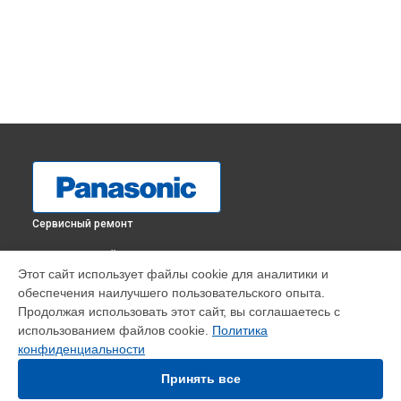
Сервисный ремонт
ВЫБЕРИ СВОЙ ГОРОД
Этот сайт использует файлы cookie для аналитики и
Замена матрицы телевизора TX-32FR250W Panasonic в
обеспечения наилучшего пользовательского опыта.
Краснодаре
Продолжая использовать этот сайт, вы соглашаетесь с
Замена матрицы телевизора TX-32FR250W Panasonic в
использованием файлов cookie.
Политика
Ростове-на-Дону
конфиденциальности
Замена матрицы телевизора TX-32FR250W Panasonic в
Нижнем Новгороде
Принять все
Замена матрицы телевизора TX-32FR250W Panasonic в