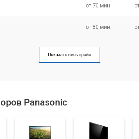
от 70 мин
о
от 80 мин
о
от 60 мин
о
Показать весь прайс
от 110 мин
о
от 50 мин
о
оров Panasonic
от 70 мин
о
от 60 мин
о