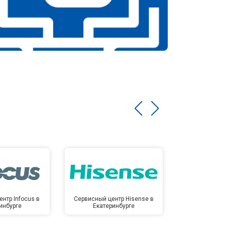
нтр Infocus в
Сервисный центр Hisense в
Сервисный ц
инбурге
Екатеринбурге
Екате