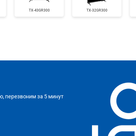
TX-43GR300
TX-32GR300
от 80 мин
о
от 90 мин
о
от 70 мин
о
?
от 140 мин
о
, перезвоним за 5 минут
от 70 мин
о
и
от 130 мин
о