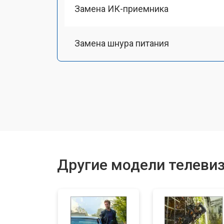
Замена ИК-приемника
Замена шнура питания
Замена разъема питания
Замена шлейфа матрицы
Замена аудиоразъема
Другие модели телевиз
Замена USB порта
Замена HDMI порта