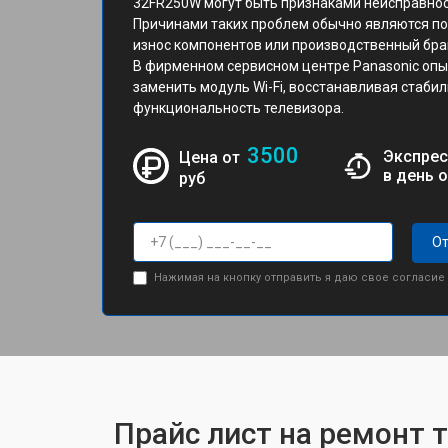
32FR250W могут быть признаками неисправност
Причинами таких проблем обычно являются п
износ компонентов или производственный бра
В фирменном сервисном центре Panasonic опы
заменить модуль Wi-Fi, восстанавливая стаби
функциональность телевизора.
3500
Экспрес
Цена от
в день 
руб
От
Нажимая на кнопку отправить я даю свое согласие
Прайс лист на ремонт 