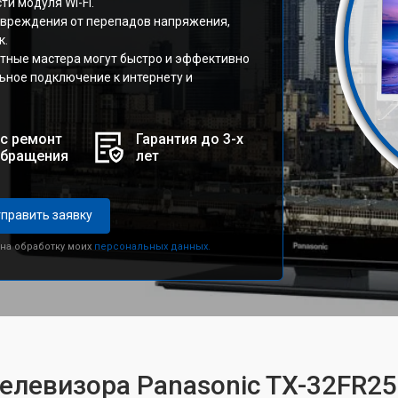
и модуля Wi-Fi.
овреждения от перепадов напряжения,
к.
тные мастера могут быстро и эффективно
льное подключение к интернету и
с ремонт
Гарантия до 3-х
обращения
лет
править заявку
 на обработку моих
персональных данных.
телевизора Panasonic TX-32FR2