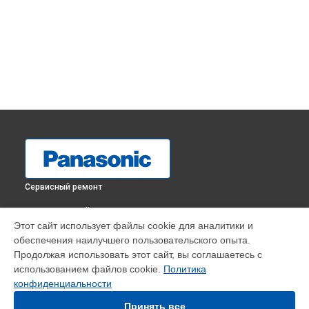
Сервисный ремонт
ВЫБЕРИ СВОЙ ГОРОД
Этот сайт использует файлы cookie для аналитики и
Замена шлейфа матрицы телевизора TX-32GR300
обеспечения наилучшего пользовательского опыта.
Panasonic в
Краснодаре
Продолжая использовать этот сайт, вы соглашаетесь с
Замена шлейфа матрицы телевизора TX-32GR300
использованием файлов cookie.
Политика
Panasonic в
Ростове-на-Дону
конфиденциальности
Замена шлейфа матрицы телевизора TX-32GR300
Panasonic в
Нижнем Новгороде
Принять все