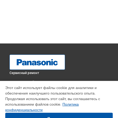
Сервисный ремонт
ВЫБЕРИ СВОЙ ГОРОД
Этот сайт использует файлы cookie для аналитики и
Замена трансформаторов подсветки телевизора TX-
обеспечения наилучшего пользовательского опыта.
32GR300 Panasonic в
Краснодаре
Продолжая использовать этот сайт, вы соглашаетесь с
Замена трансформаторов подсветки телевизора TX-
использованием файлов cookie.
Политика
32GR300 Panasonic в
Ростове-на-Дону
конфиденциальности
Замена трансформаторов подсветки телевизора TX-
32GR300 Panasonic в
Нижнем Новгороде