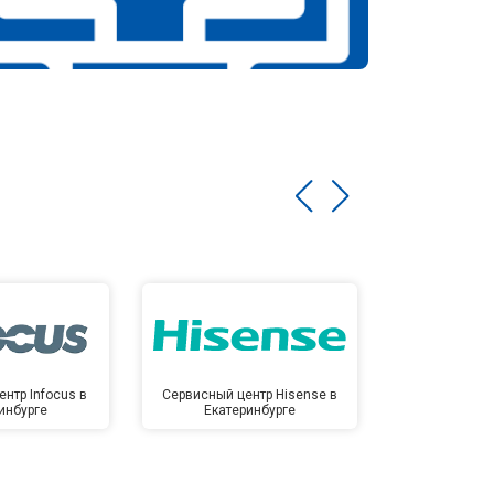
нтр Infocus в
Сервисный центр Hisense в
Сервисный ц
инбурге
Екатеринбурге
Екате