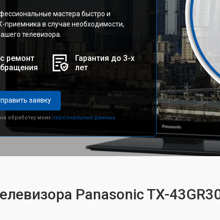
фессиональные мастера быстро и
К-приемника в случае необходимости,
ашего телевизора.
с ремонт
Гарантия до 3-х
обращения
лет
править заявку
 на обработку моих
персональных данных.
телевизора Panasonic TX-43GR3