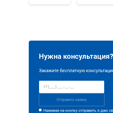
Замена лампы подсветки
Ремонт блока управления
Замена блока питания
Нужна консультация
Замена матрицы
Закажите бесплатную консультацию
Прошивка
Замена трансформаторов подсветк
Отправить заявку
Нажимая на кнопку отправить я даю св