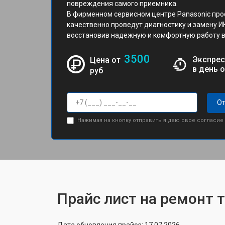
повреждения самого приемника.
В фирменном сервисном центре Panasonic про
качественно проведут диагностику и замену И
восстановив надежную и комфортную работу в
3500
Экспрес
Цена от
в день 
руб
От
Нажимая на кнопку отправить я даю свое согласие
Прайс лист на ремонт 
Дата обновления прайса: 17.07.2026