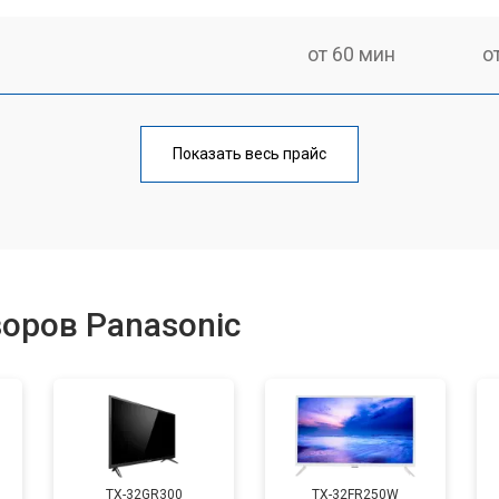
от 60 мин
о
от 110 мин
о
Показать весь прайс
от 50 мин
о
от 70 мин
о
оров Panasonic
от 60 мин
о
от 100 мин
о
TX-32GR300
TX-32FR250W