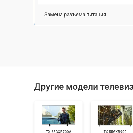
Замена разъема питания
Замена шлейфа матрицы
Замена аудиоразъема
Замена USB порта
Другие модели телевиз
Замена HDMI порта
Замена модуля Wi-Fi
TX-65GXR700A
TX-55GXR900