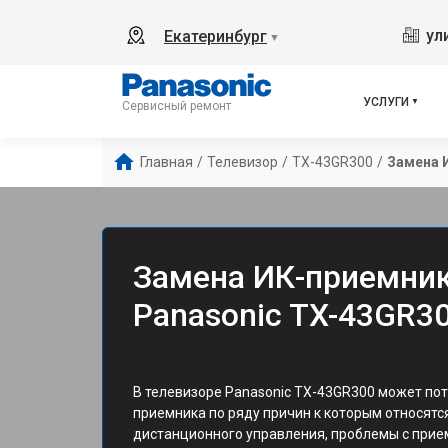
ул
Екатеринбург
▼
УСЛУГИ
Сервисный ремонт
Главная
/
Телевизор
/
TX-43GR300
/
Замена 
Замена ИК-приемник
Panasonic TX-43GR30
В телевизоре Panasonic TX-43GR300 может по
приемника по ряду причин к которым относятс
дистанционного управления, проблемы с прие