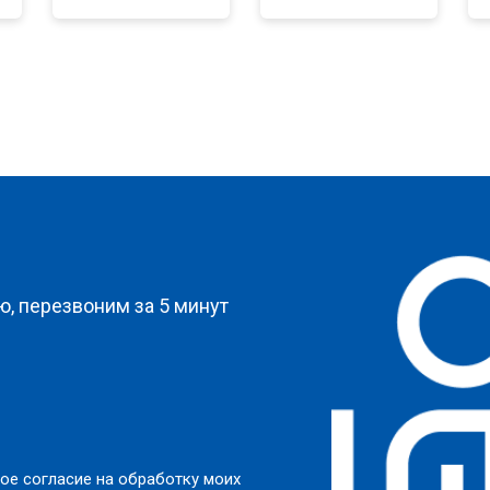
от 80 мин
о
от 90 мин
о
от 70 мин
о
?
от 140 мин
о
, перезвоним за 5 минут
от 70 мин
о
и
от 130 мин
о
ое согласие на обработку моих