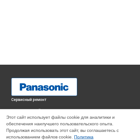
Сервисный ремонт
ВЫБЕРИ СВОЙ ГОРОД
Этот сайт использует файлы cookie для аналитики и
Замена платы обработки видеосигнала телевизора TX-
обеспечения наилучшего пользовательского опыта.
43GR300 Panasonic в
Краснодаре
Продолжая использовать этот сайт, вы соглашаетесь с
Замена платы обработки видеосигнала телевизора TX-
использованием файлов cookie.
Политика
43GR300 Panasonic в
Ростове-на-Дону