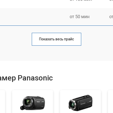
от 50 мин
о
от 80 мин
о
Показать весь прайс
амер Panasonic