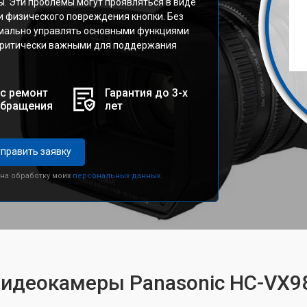
ы. Эти проблемы могут проявляться в виде
ли физического повреждения кнопки. Без
мально управлять основными функциями
у критически важными для поддержания
с ремонт
Гарантия до 3-х
обращения
лет
править заявку
 на обработку моих
персональных данных.
видеокамеры Panasonic HC-VX9