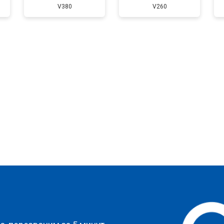
V380
V260
?