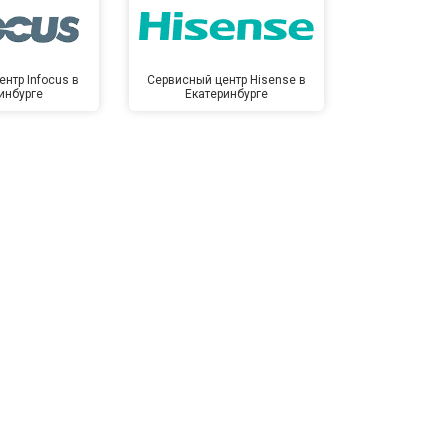
нтр Infocus в
Сервисный центр Hisense в
Сервисный ц
инбурге
Екатеринбурге
Екате