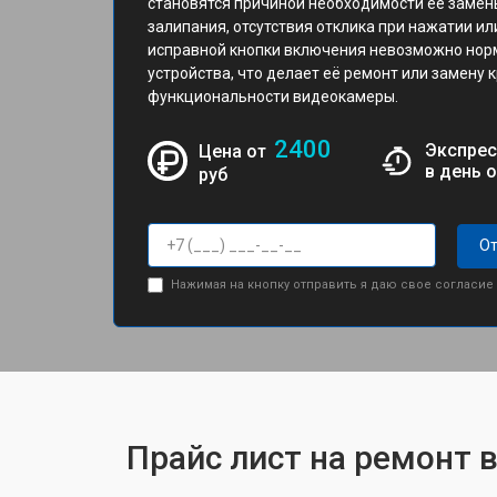
становятся причиной необходимости её замен
залипания, отсутствия отклика при нажатии и
исправной кнопки включения невозможно нор
устройства, что делает её ремонт или замен
функциональности видеокамеры.
2400
Экспрес
Цена от
в день 
руб
От
Нажимая на кнопку отправить я даю свое согласие
Прайс лист на ремонт 