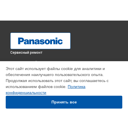
Сервисный ремонт
ВЫБЕРИ СВОЙ ГОРОД
Этот сайт использует файлы cookie для аналитики и
Замена кнопки включения видеокамеры V260 Panasonic в
обеспечения наилучшего пользовательского опыта.
Краснодаре
Продолжая использовать этот сайт, вы соглашаетесь с
Замена кнопки включения видеокамеры V260 Panasonic в
использованием файлов cookie.
Политика
Ростове-на-Дону
конфиденциальности
Замена кнопки включения видеокамеры V260 Panasonic в
Нижнем Новгороде
Принять все
Замена кнопки включения видеокамеры V260 Panasonic в
Новосибирске
Замена кнопки включения видеокамеры V260 Panasonic в
Челябинске