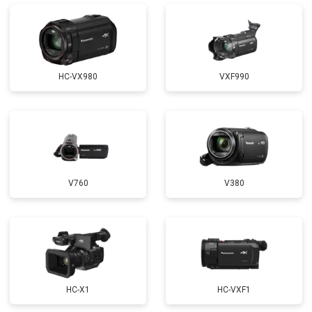
HC-VX980
VXF990
V760
V380
HC-X1
HC-VXF1